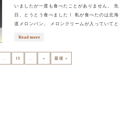
いましたが一度も食べたことがありません。 先
日、とうとう食べました！ 私が食べたのは北海
道メロンパン。 メロンクリームが入っていてと
っても美味しかったです。 まだ今日も空いてる
Read more
所があります。 今週の土日も空いてる所があり
ます。 皆さまのご予約お待ちしてます。 ネット
...
...
10
»
最後 »
予約はreservationから。 電話予約は📞03-5284-
8672 よろしくお願いします。