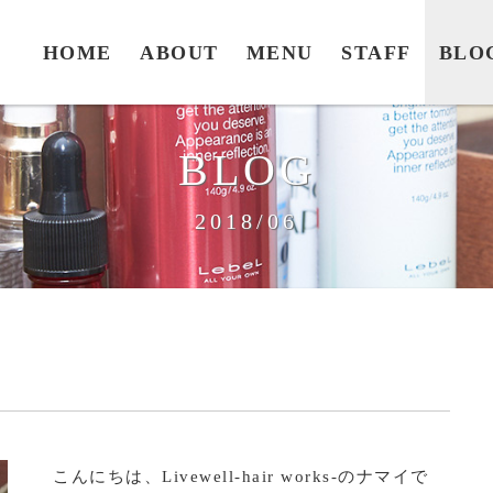
HOME
ABOUT
MENU
STAFF
BLO
BLOG
2018/06
こんにちは、Livewell-hair works-のナマイで