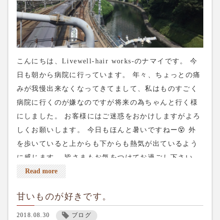
こんにちは、Livewell-hair works-のナマイです。 今
日も朝から病院に行っています。 年々、ちょっとの痛
みが我慢出来なくなってきてまして、私はものすごく
病院に行くのが嫌なのですが将来の為ちゃんと行く様
にしました。 お客様にはご迷惑をおかけしますがよろ
しくお願いします。 今日もほんと暑いですねー😵 外
を歩いていると上からも下からも熱気が出ているよう
に感じます。 皆さまもお気をつけてお過ごし下さい。
今日も空いてるところがあります。 ネット予約は上の
Read more
↑reservationから出来ます。 電話予約は03-5284-8672
甘いものが好きです。
よろしくお願いします。
2018.08.30
ブログ