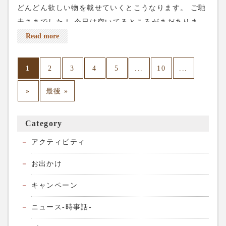
どんどん欲しい物を載せていくとこうなります。 ご馳
走さまでした！ 今日は空いてるところがまだありま
す。 皆様のお越しをお待ちしてます。 ネット予約は上
Read more
の↑reservationから出来ます。 電話予約は03-5284-
8672 よろしくお願いします。
1
...
...
2
3
4
5
10
»
最後 »
Category
アクティビティ
お出かけ
キャンペーン
ニュース-時事話-