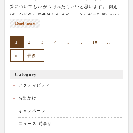
策についても○×がつけれたらいいと思います。 例え
ば、自民党に投票はしたけど、エネルギー政策につい
ては反対！とか。もっと細かく意思を示せる投票の仕
Read more
方はないのだろうかと思います。 いくら票が入っても
(仕方なくこの政党って人もいると思います)多くの人
1
...
...
2
3
4
5
10
はこの政策に関しては支持してないとかわかって欲し
»
最後 »
い。当選はしたものの、そんなに支持はされていない
とか、まだまだ課題があるとか、わかって欲しいと思
います。 モリカケ問題とかもそうですね。野党の追求
Category
に多くの人が嫌気を差してるし他にもやる事あるだろ
アクティビティ
うと思います。僕も思います。でもこの問題は自民党
が問題意識を持って取り組まないと解決しません。 私
お出かけ
は自分が投票した政党の全ての政策を全面支持みたい
キャンペーン
には思っていないので。選挙が終わると大喜びしてる
議員を見ると、この人たちの大喜びは何の為だろうと
ニュース-時事話-
思ってしまいます。 とにかく、選挙は行きましょう