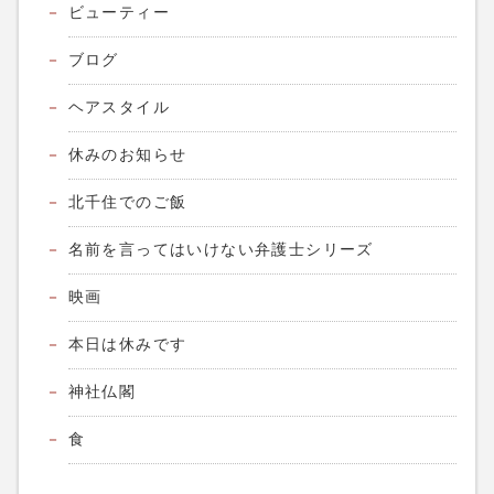
ビューティー
^_^って事ですね。 ネット予約は上のreservationか
ら、電話予約は03-5284-8672、よろしくお願いしま
ブログ
す。
ヘアスタイル
休みのお知らせ
北千住でのご飯
名前を言ってはいけない弁護士シリーズ
映画
本日は休みです
神社仏閣
食