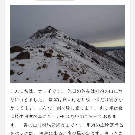
reservationから、電話予約は03-5284-8672、よろしく
お願いします。
こんにちは、ナマイです。 先日の休みは那須の山に登
りに行きました。 展望は良いけど那須一帯だけ雲がか
かってます。そんな中剣ヶ峰に登ります。 剣ヶ峰は夏
は植生保護の為に冬しか登れないので登っておきま
す。 ↑奥の山は群馬新潟方面です。↓那須の主峰茶臼岳
をバックに。 稜線に出ると多少風が出ます。さっきま