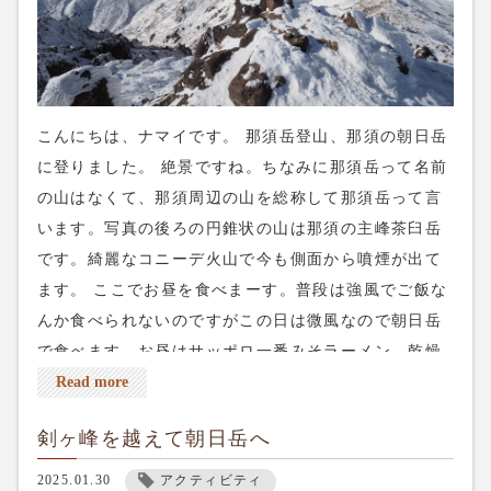
こんにちは、ナマイです。 那須岳登山、那須の朝日岳
に登りました。 絶景ですね。ちなみに那須岳って名前
の山はなくて、那須周辺の山を総称して那須岳って言
います。写真の後ろの円錐状の山は那須の主峰茶臼岳
です。綺麗なコニーデ火山で今も側面から噴煙が出て
ます。 ここでお昼を食べまーす。普段は強風でご飯な
んか食べられないのですがこの日は微風なので朝日岳
で食べます。お昼はサッポロ一番みそラーメン。乾燥
野菜とワカメは必須です。 コンビニで買ったおにぎり
Read more
と一緒にいただきます。遠くに筑波山が見えました。
剣ヶ峰を越えて朝日岳へ
こんなに風の無い那須の山は初めてですね〜、良い日
にきました。準備して下山します。 ネット予約は上の
2025.01.30
アクティビティ