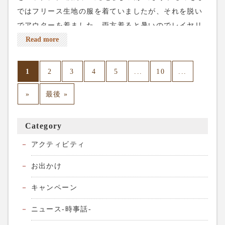
ではフリース生地の服を着ていましたが、それを脱い
でアウターを着ました。両方着ると暑いのでレイヤリ
ングで汗をかかない様に調節します。 剣ヶ峰の山頂に
Read more
はお地蔵様。朝日を向いてます^_^ 次は朝日岳を目指
します。 一度下ります。くだりの方が危ないので気を
1
...
...
2
3
4
5
10
つけて歩きます。 岩場も多くなりました。アイゼンを
»
最後 »
引っ掛け無い様に気をつけます。 ここは落ちたらヤバ
イのでしっかりを足場を確認しながら歩きます。 那須
一帯の雲が取れてきました。太陽の周りに虹が出来ま
Category
した。(ハロと言います) 朝日の肩までくればもうちょ
アクティビティ
っとです。 なんと無くですけど冬で雪が積もっていた
方が朝日岳は楽な気がします。感覚ですけど…^_^ 朝
お出かけ
日岳登頂です。朝早いと人が居なくて良いっすね〜。
キャンペーン
ネット予約は上のreservationから、電話予約は03-
5284-8672、よろしくお願いします。
ニュース-時事話-