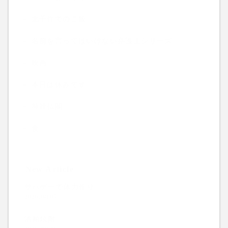
北千住でのご飯
名前を言ってはいけない弁護士シリーズ
映画
本日は休みです
神社仏閣
食
New Article
サバゲーで体力作り
2026.08.07
酒粕焼酎