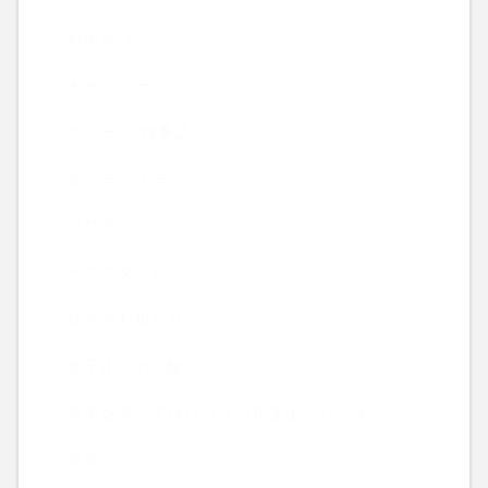
お出かけ
キャンペーン
ニュース-時事話-
ビューティー
ブログ
ヘアスタイル
休みのお知らせ
北千住でのご飯
名前を言ってはいけない弁護士シリーズ
映画