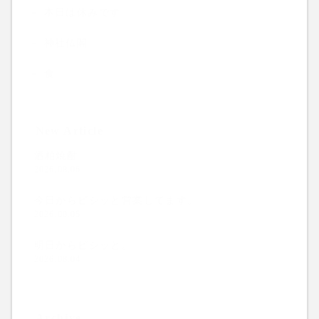
本日は休みです
神社仏閣
食
New Article
酒粕焼酎
2026.08.06
今日からビシッと営業してます。
2026.08.05
明日からビシッと。
2026.08.04
Archive