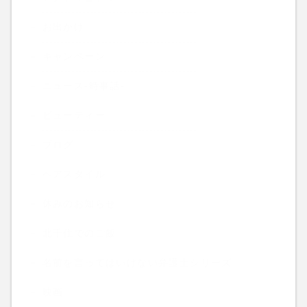
お出かけ
キャンペーン
ニュース-時事話-
ビューティー
ブログ
ヘアスタイル
休みのお知らせ
北千住でのご飯
名前を言ってはいけない弁護士シリーズ
映画