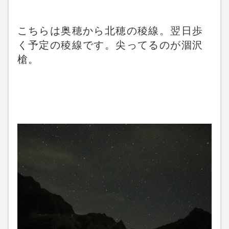
こちらは奥穂から北穂の稜線。翌日歩
く予定の稜線です。尖ってるのが涸沢
槍。