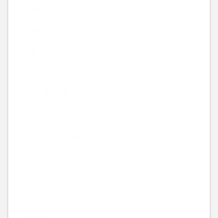
本日は休みです
神社仏閣
食
New Article
スパイダーマン ブランニューデイ
2026.08.09
来週の休みは月曜だけです。
2026.08.08
サバゲーで体力作り
2026.08.07