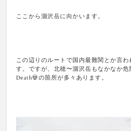
ここから涸沢岳に向かいます。
この辺りのルートで国内最難関とか言わ
す。ですが、北穂〜涸沢岳もなかなか危
Death💀の箇所が多々あります。