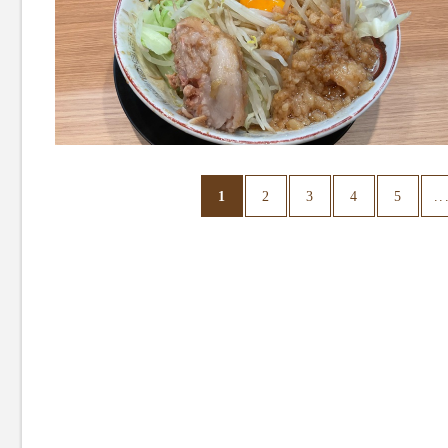
1
..
2
3
4
5