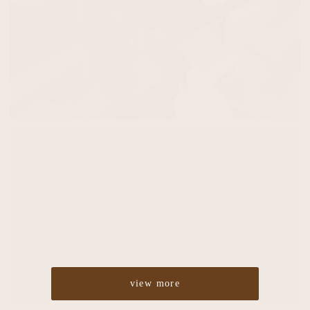
Cut
¥4,860
Color
¥5,400
Perm
¥5,400
Straight
¥10,800
Treatment
¥2,700
Headspa
¥2,700
view more