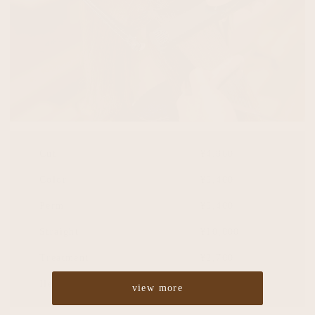
Cut
¥4,860
Color
¥5,400
Perm
¥5,400
Straight
¥10,800
Treatment
¥2,700
Headspa
¥2,700
view more