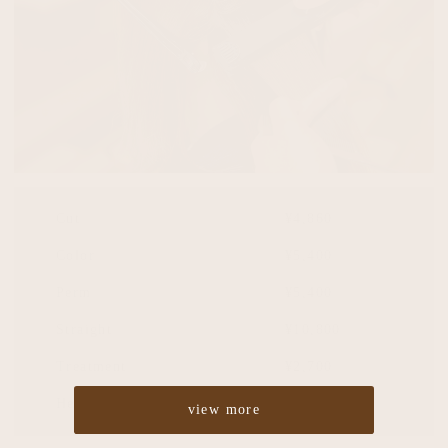
Cut
¥4,860
Color
¥5,400
Perm
¥5,400
Straight
¥10,800
Treatment
¥2,700
Headspa
¥2,700
view more