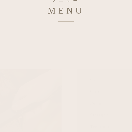
メニュー
MENU
Cut
Color
Perm
Straight
Treatment