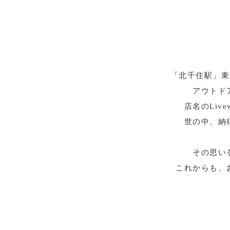
「北千住駅」東口
アウトド
店名のLi
世の中、納
その思い
これからも、