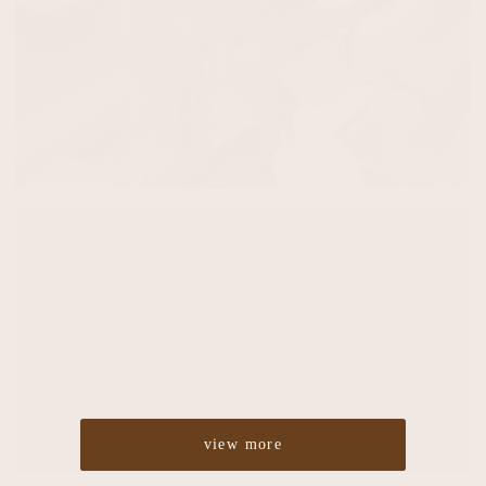
Cut
¥4,860
Color
¥5,400
Perm
¥5,400
Straight
¥10,800
Treatment
¥2,700
Headspa
¥2,700
view more