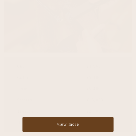
Cut
¥4,860
Color
¥5,400
Perm
¥5,400
Straight
¥10,800
Treatment
¥2,700
Headspa
¥2,700
view more