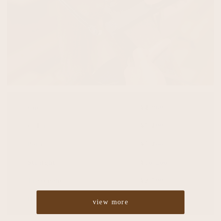
Cut
¥4,860
Color
¥5,400
Perm
¥5,400
Straight
¥10,800
Treatment
¥2,700
Headspa
¥2,700
view more