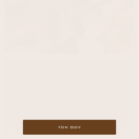
Cut
¥4,860
Color
¥5,400
Perm
¥5,400
Straight
¥10,800
Treatment
¥2,700
Headspa
¥2,700
view more