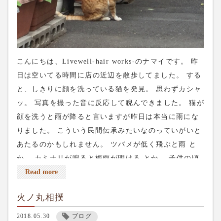
こんにちは、Livewell-hair works-のナマイです。 昨
日は空いてる時間に店の近辺を散歩してました。 する
と、しきりに顔を洗っている猫を発見。 思わずカシャ
ッ。 写真を撮った音に反応して睨んできました。 猫が
顔を洗うと雨が降ると言いますが昨日は本当に雨にな
りました。 こういう民間伝承みたいなのっていがいと
あたるのかもしれません。 ツバメが低く飛ぶと雨 と
か。 カミナリが鳴ると梅雨が明ける とか。 子供の頃
は霊柩車を見ると親指の爪を隠してました。 ネット予
Read more
約はこちら↓ Livewellのネット予約 電話予約は03-
火ノ丸相撲
5284-8672 よろしくお願いします。
2018.05.30
ブログ