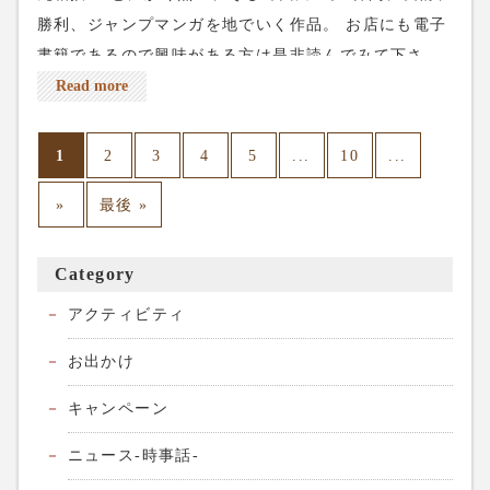
勝利、ジャンプマンガを地でいく作品。 お店にも電子
書籍であるので興味がある方は是非読んでみて下さ
い。 平日は比較的空いている所があります。 ネット予
Read more
約はこちら↓ Livewellをネット予約 電話予約📞は03-
5284-8672 よろしくお願いします。
1
...
...
2
3
4
5
10
»
最後 »
Category
アクティビティ
お出かけ
キャンペーン
ニュース-時事話-