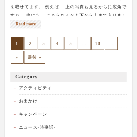
を載せてます。 例えば… 上の写真も見るからに広角で
すね。 他にも、 こちらなんかも下から上まで入りまし
た！ こちらも7mmで撮っています。 見た目はフィッ
Read more
シュアイなんですが端の歪みが自然なので気に入って
います。 これから暑くなり山の季節になりますね、ダ
1
...
...
2
3
4
5
10
イナミックな写真を撮りに山へ登りに行きます。 今週
»
最後 »
の土日は土曜は夕方にちょっとだけあきがあり、日曜
はまだまだ空いてます。 皆様のご来店をお待ちしてま
す。 ネット予約は上のreservationから出来ます。 電話
Category
予約は03-5284-8672 よろしくお願いします。
アクティビティ
お出かけ
キャンペーン
ニュース-時事話-