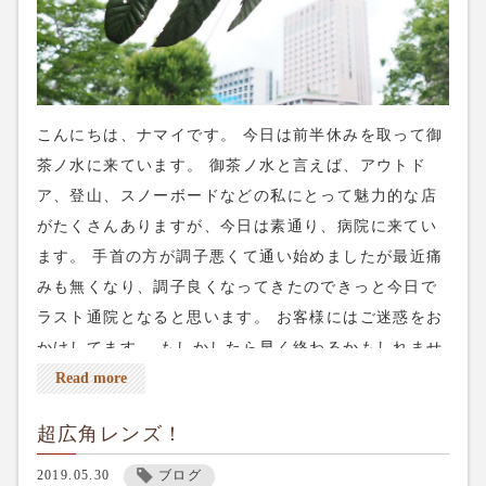
こんにちは、ナマイです。 今日は前半休みを取って御
茶ノ水に来ています。 御茶ノ水と言えば、アウトド
ア、登山、スノーボードなどの私にとって魅力的な店
がたくさんありますが、今日は素通り、病院に来てい
ます。 手首の方が調子悪くて通い始めましたが最近痛
みも無くなり、調子良くなってきたのできっと今日で
ラスト通院となると思います。 お客様にはご迷惑をお
かけしてます。 もしかしたら早く終わるかもしれませ
んのでもし急ぎのご予約ならお電話ください^_^ よろ
Read more
しくお願いします。 今週の土日も予約が埋まりつつあ
超広角レンズ！
ります。 お早めのご予約お願いします🥺 ネット予約は
上のreservationから出来ます。 電話予約は03-5284-
2019.05.30
ブログ