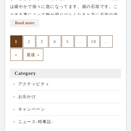
は緩やかで徐々に急になってます、扇の石垣です。こ
うする事によって敵が登りづらくなると共に石垣の強
度が増します。石垣の角を見ると石の長い辺と短い辺
Read more
が交互に積んであります、これも石垣の強度をあげる
為の積み方ですね。 そして、私が姫路城に行った時は
1
...
...
2
3
4
5
10
ちょうど紅葉の季節でした🍁城の周りには様々な色彩
»
最後 »
がありました。 燃えるような紅葉、良いですね〜。 今
週の土日はまだまだ空いてる所があります。皆様のご
来店をお待ちしてます。 ネット予約は上のreservation
Category
から、電話予約は03-5284-8672、よろしくお願いしま
アクティビティ
す。
お出かけ
キャンペーン
ニュース-時事話-