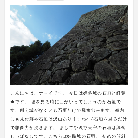
の字型に並んでます。映画ラストサムライでも使われ
てます。帰った後に久しぶりにラストサムライを観る
と結構使われてましたね^_^ 他にも、大河ドラマの黒
田官兵衛や映画関ヶ原などでもロケされたそうです。
私が訪れた時は夕方だったのでお堂を閉めてる所でし
た。今度ゆっくり来ようと思います。さらにここから
奥には奥の院があります。 性空上人はこの書写山圓教
寺を開いた僧です。圓教寺にはやたらとチベットの国
旗が張ってあるので、お坊さんに聞くと、ダライ・ラ
マさんが来日した時にお世話したそうです！すご
い！！ 今日は休みだそうですが、普段はこの奥の院の
こんにちは、ナマイです。 今日は姫路城の石垣と紅葉
この部屋↓にチベットの僧が居るみたいです。 書写山
🍁です。 城を見る時に目がいってしまうのが石垣で
圓教寺、すごい良い所でした！もっとゆっくり楽しみ
す。例え城がなくとも石垣だけで興奮出来ます。都内
たいと思ったので来年また来ようと思います。
にも見付跡や石垣は沢山ありますね^_^石垣を見るだけ
で想像力が湧きます。 ましてや現存天守の石垣は興奮
しっぱなしです。こちらは姫路城の石垣。 初めの傾斜