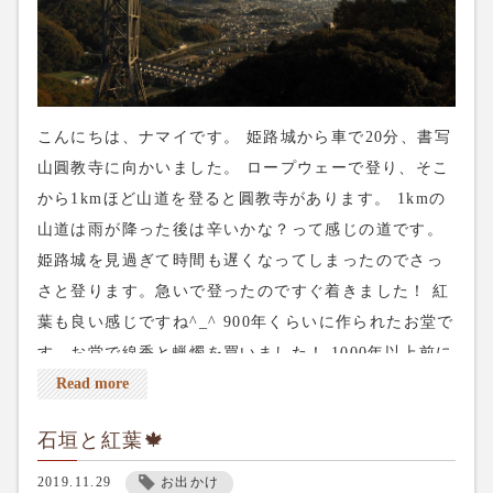
こんにちは、ナマイです。 姫路城から車で20分、書写
山圓教寺に向かいました。 ロープウェーで登り、そこ
から1kmほど山道を登ると圓教寺があります。 1kmの
山道は雨が降った後は辛いかな？って感じの道です。
姫路城を見過ぎて時間も遅くなってしまったのでさっ
さと登ります。急いで登ったのですぐ着きました！ 紅
葉も良い感じですね^_^ 900年くらいに作られたお堂で
す。お堂で線香と蝋燭を買いました！ 1000年以上前に
作られたお堂。1000年前もここでお経が唱えられたり
Read more
おまいりしたりしてたんですね〜。 このお堂をの裏を
石垣と紅葉🍁
通ってちょっと歩いくと三之堂があります。 道がいち
いち良い感じ。 こちらが三之堂です！ 三つのお堂がこ
2019.11.29
お出かけ