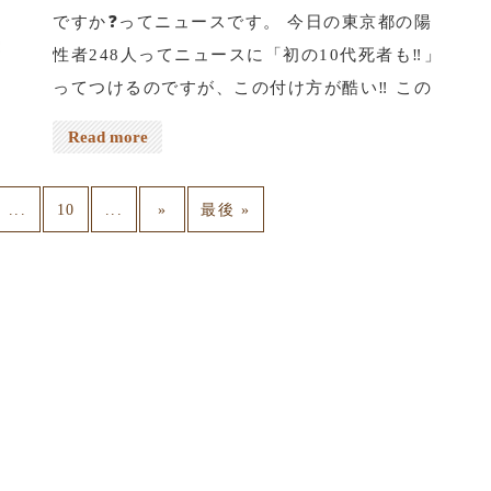
ですか❓ってニュースです。 今日の東京都の陽
性者248人ってニュースに「初の10代死者も‼️」
ってつけるのですが、この付け方が酷い‼️ この
書き方だと新型コロナで10代が亡くなったと思
Read more
ってしまいます。 ニュースソースはTBSなんで
すがTBSのサイトによると、8月10日に交通事故
...
...
10
»
最後 »
で亡くなって、死亡後検査したら陽性だったと
言う事。 TBSのサイトでも「10代の陽性者の死
亡が確認されたのは初めて」って書いてありま
す。 本当に物は良い様ですね。確かに亡くなっ
た人は陽性ですが新型コロナで亡くなったわけ
じゃあない。 じゃあ、TBSの社員全員検査して
みれば❓ 数人陽性者が出るかもよ⁉️って思いま
す。 そのくらい全く関係無いって事なのに、コ
ロナになると見境無くなるね。 ちなみにこのニ