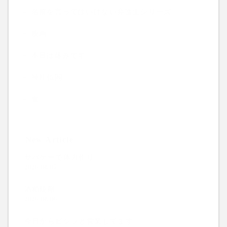
名前を言ってはいけない弁護士シリーズ
映画
本日は休みです
神社仏閣
食
New Article
サバゲーで体力作り
2026.08.07
酒粕焼酎
2026.08.06
今日からビシッと営業してます。