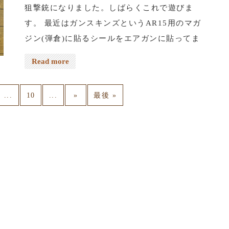
狙撃銃になりました。しばらくこれで遊びま
す。 最近はガンスキンズというAR15用のマガ
ジン(弾倉)に貼るシールをエアガンに貼ってま
す。 これだけでも気分が変わって楽しくなりま
Read more
す。お金をかけずとも色々工夫して楽しむ方が
お金をかけて楽しむよりも充実感がある様な気
...
...
10
»
最後 »
がします。 このガンスキンズもお金を出してエ
アガンショップの人に貼って貰えば済みます
が、それではつまんないし愛着が湧かないんで
すよね〜。下手でも自分でやった方が良いって
思います^_^ ネット予約は上のreservationか
ら、電話予約は03-5284-8672、よろしくお願い
します。