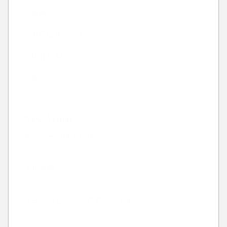
映画
本日は休みです
神社仏閣
食
New Article
サバゲーで体力作り
2026.08.07
酒粕焼酎
2026.08.06
今日からビシッと営業してます。
2026.08.05