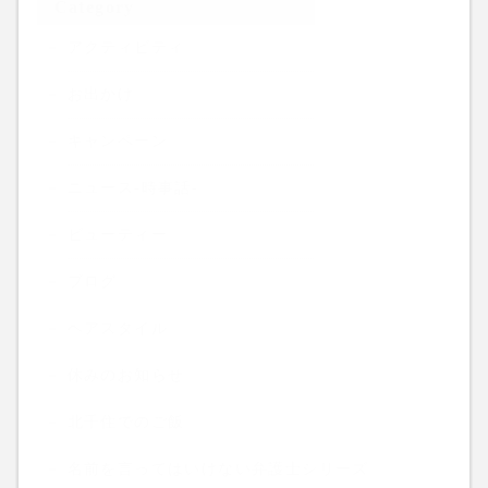
Category
アクティビティ
お出かけ
キャンペーン
ニュース-時事話-
ビューティー
ブログ
ヘアスタイル
休みのお知らせ
北千住でのご飯
名前を言ってはいけない弁護士シリーズ