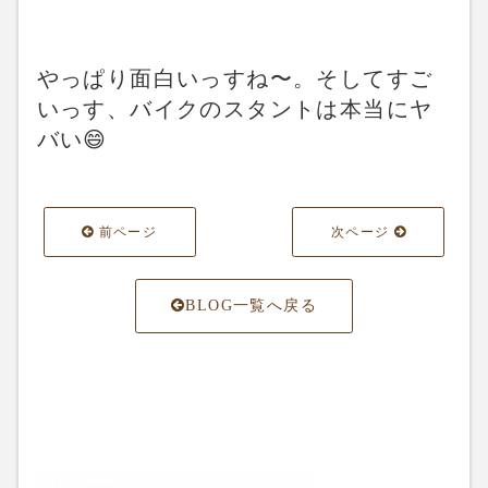
やっぱり面白いっすね〜。そしてすご
いっす、バイクのスタントは本当にヤ
バい😄
前ページ
次ページ
BLOG一覧へ戻る
Category