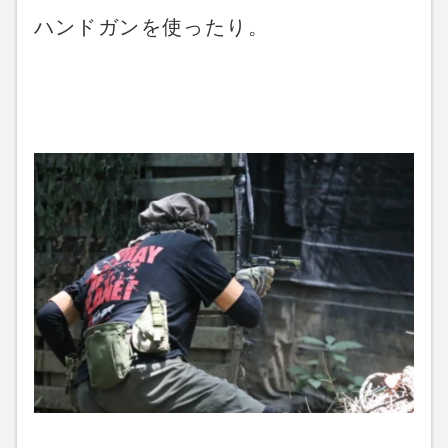
ハンドガンを使ったり。