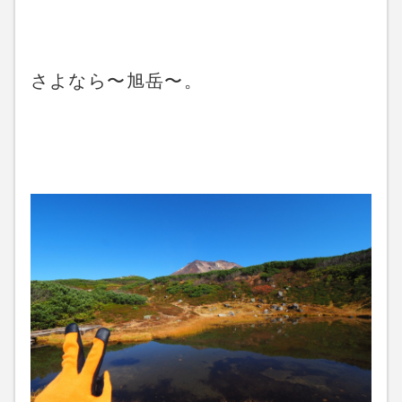
さよなら〜旭岳〜。