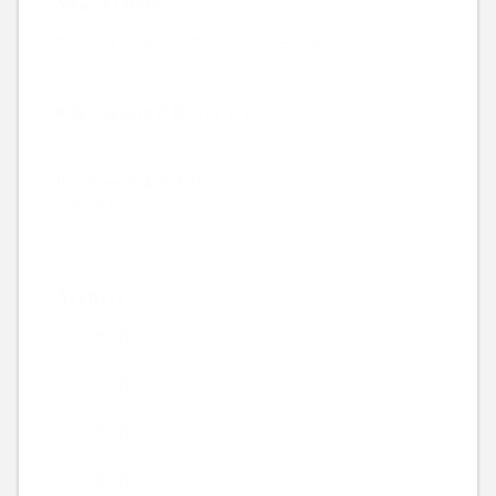
New Article
スパイダーマン ブランニューデイ
2026.08.09
来週の休みは月曜だけです。
2026.08.08
サバゲーで体力作り
2026.08.07
Archive
2026年8月
2026年7月
2026年6月
2026年5月