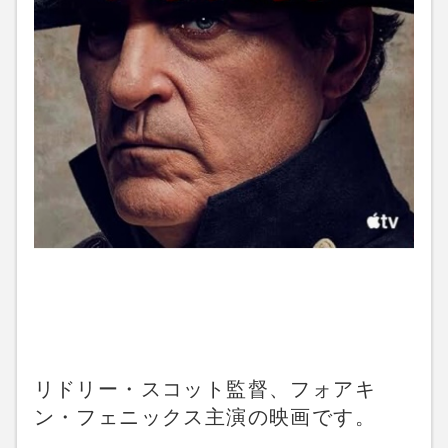
リドリー・スコット監督、フォアキ
ン・フェニックス主演の映画です。