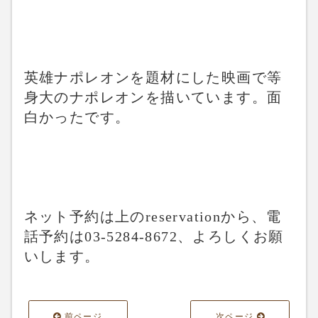
英雄ナポレオンを題材にした映画で等
身大のナポレオンを描いています。面
白かったです。
ネット予約は上のreservationから、電
話予約は03-5284-8672、よろしくお願
いします。
前ページ
次ページ