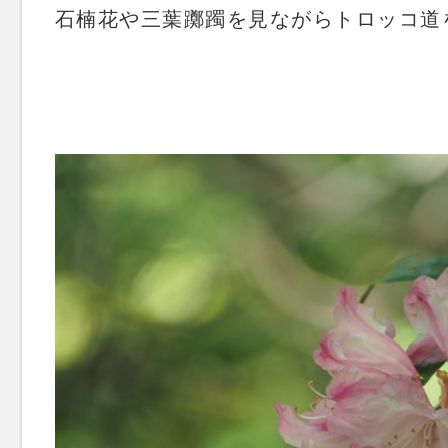
石楠花や三葉躑躅を見ながらトロッコ道