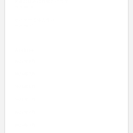
来週の休みは月曜だけです。
2026.08.08
サバゲーで体力作り
2026.08.07
Archive
2026年8月
2026年7月
2026年6月
2026年5月
2026年4月
2026年3月