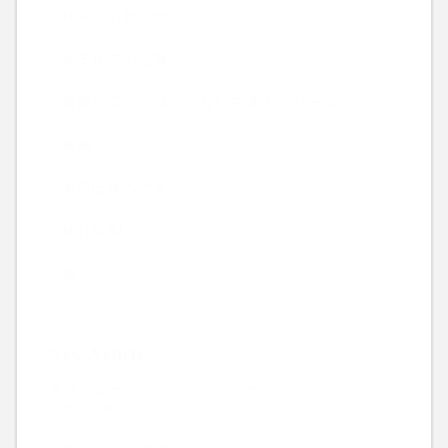
休みのお知らせ
北千住でのご飯
名前を言ってはいけない弁護士シリーズ
映画
本日は休みです
神社仏閣
食
New Article
スパイダーマン ブランニューデイ
2026.08.09