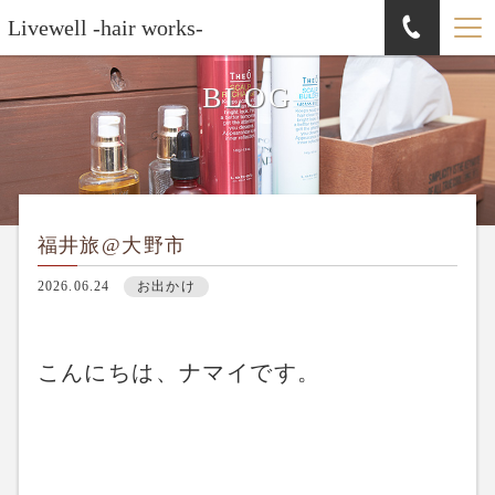
Livewell -hair works-
BLOG
福井旅@大野市
2026.06.24
お出かけ
こんにちは、ナマイです。