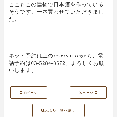
ここもこの建物で日本酒を作っている
そうです。一本買わせていただきまし
た。
ネット予約は上のreservationから、電
話予約は03-5284-8672、よろしくお願
いします。
前ページ
次ページ
BLOG一覧へ戻る