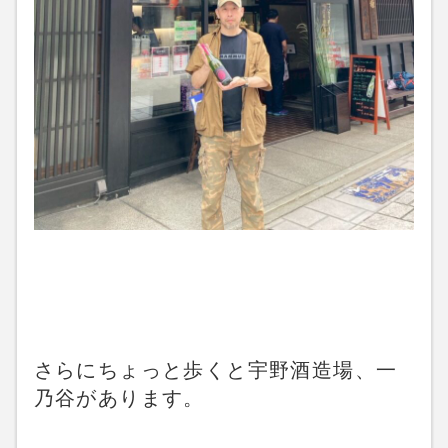
さらにちょっと歩くと宇野酒造場、一
乃谷があります。