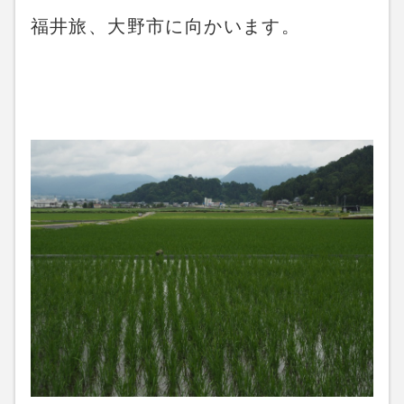
福井旅、大野市に向かいます。