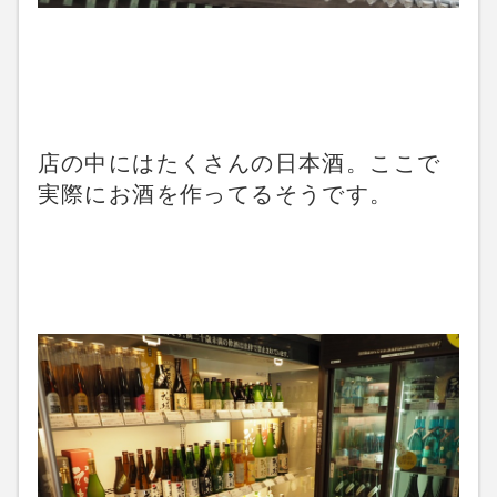
店の中にはたくさんの日本酒。ここで
実際にお酒を作ってるそうです。