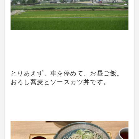
とりあえず、車を停めて、お昼ご飯。
おろし蕎麦とソースカツ丼です。