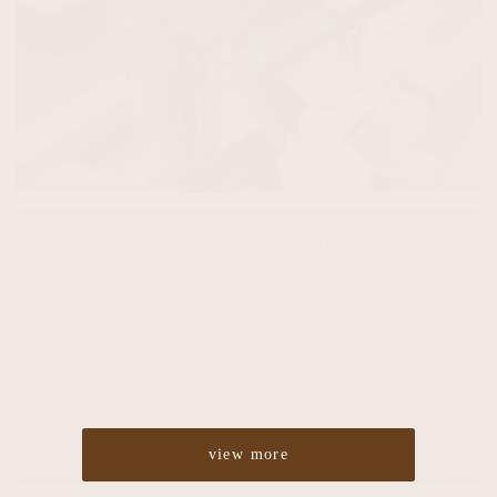
Cut
¥4,860
Color
¥5,400
Perm
¥5,400
Straight
¥10,800
Treatment
¥2,700
Headspa
¥2,700
view more