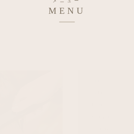
メニュー
MENU
Cut
Color
Perm
Straight
Treatment