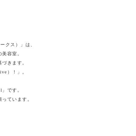
アワークス）」は、
の美容室。
基づきます。
ve）！」。
l」です。
願っています。