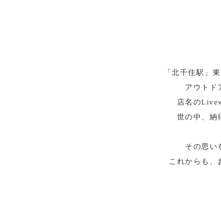
「北千住駅」東口
アウトド
店名のLi
世の中、納
その思い
これからも、