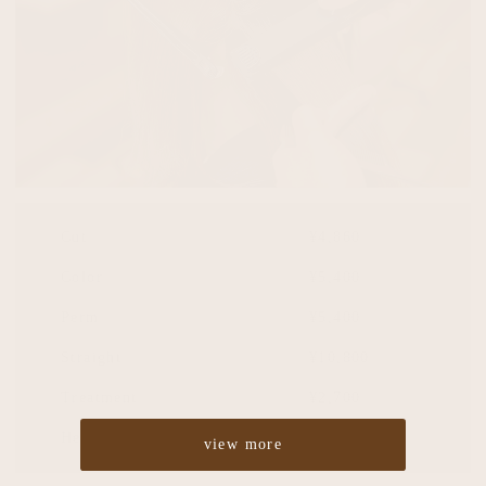
Cut
¥4,860
Color
¥5,400
Perm
¥5,400
Straight
¥10,800
Treatment
¥2,700
Headspa
¥2,700
view more