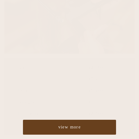
Cut
¥4,860
Color
¥5,400
Perm
¥5,400
Straight
¥10,800
Treatment
¥2,700
Headspa
¥2,700
view more