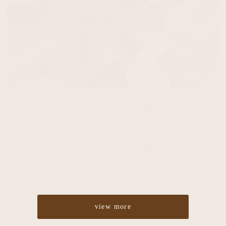
Cut
¥4,860
Color
¥5,400
Perm
¥5,400
Straight
¥10,800
Treatment
¥2,700
Headspa
¥2,700
view more