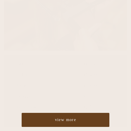
Cut
¥4,860
Color
¥5,400
Perm
¥5,400
Straight
¥10,800
Treatment
¥2,700
Headspa
¥2,700
view more