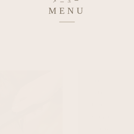
メニュー
MENU
Cut
Color
Perm
Straight
Treatment