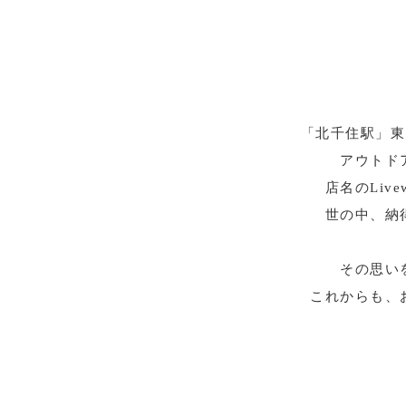
「北千住駅」東口
アウトド
店名のLi
世の中、納
その思い
これからも、