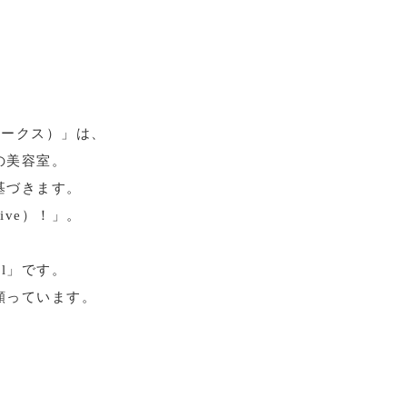
アワークス）」は、
の美容室。
基づきます。
ve）！」。
l」です。
願っています。