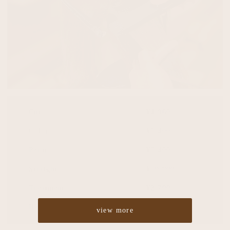
Cut
¥4,860
Color
¥5,400
Perm
¥5,400
Straight
¥10,800
Treatment
¥2,700
Headspa
¥2,700
view more