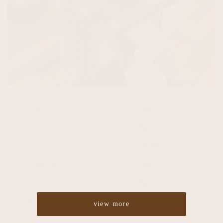
Cut
¥4,860
Color
¥5,400
Perm
¥5,400
Straight
¥10,800
Treatment
¥2,700
Headspa
¥2,700
view more