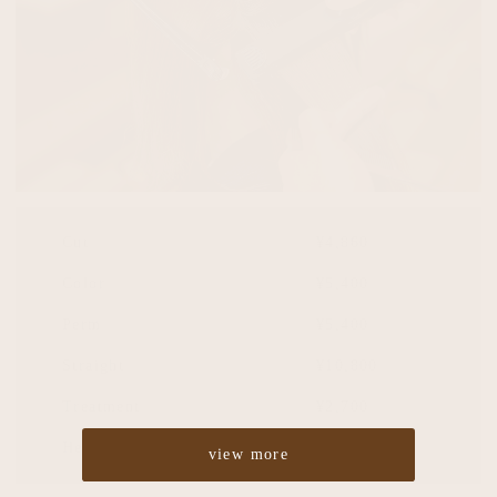
Cut
¥4,860
Color
¥5,400
Perm
¥5,400
Straight
¥10,800
Treatment
¥2,700
Headspa
¥2,700
view more