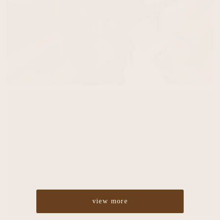
Cut
¥4,860
Color
¥5,400
Perm
¥5,400
Straight
¥10,800
Treatment
¥2,700
Headspa
¥2,700
view more