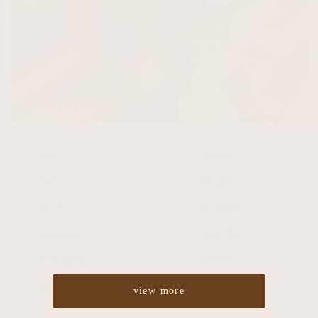
Cut
¥4,860
Color
¥5,400
Perm
¥5,400
Straight
¥10,800
Treatment
¥2,700
Headspa
¥2,700
view more