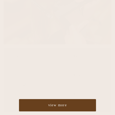
Cut
¥4,860
Color
¥5,400
Perm
¥5,400
Straight
¥10,800
Treatment
¥2,700
Headspa
¥2,700
view more