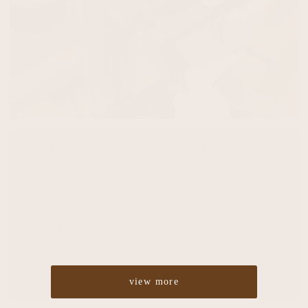
Cut
¥4,860
Color
¥5,400
Perm
¥5,400
Straight
¥10,800
Treatment
¥2,700
Headspa
¥2,700
view more