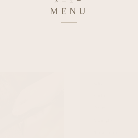
メニュー
MENU
Cut
Color
Perm
Straight
Treatment