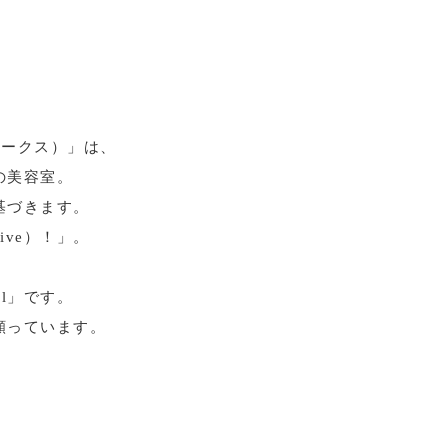
アワークス）」は、
の美容室。
基づきます。
ve）！」。
l」です。
願っています。