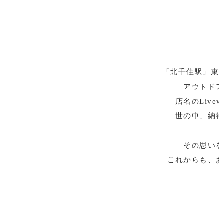
「北千住駅」東口
アウトド
店名のLi
世の中、納
その思い
これからも、