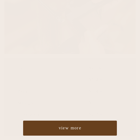
Cut
¥4,860
Color
¥5,400
Perm
¥5,400
Straight
¥10,800
Treatment
¥2,700
Headspa
¥2,700
view more