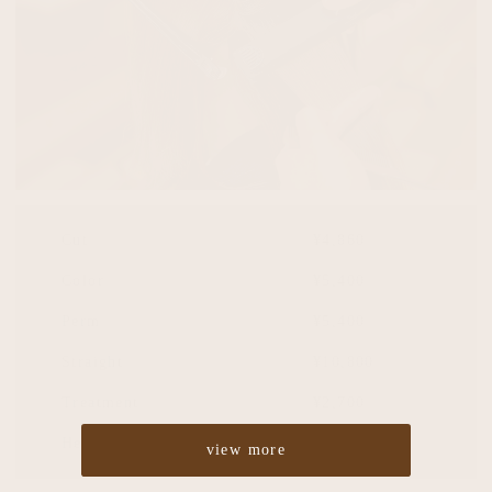
Cut
¥4,860
Color
¥5,400
Perm
¥5,400
Straight
¥10,800
Treatment
¥2,700
Headspa
¥2,700
view more