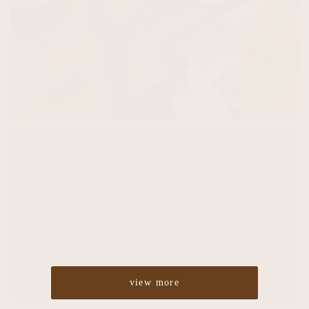
Cut
¥4,860
Color
¥5,400
Perm
¥5,400
Straight
¥10,800
Treatment
¥2,700
Headspa
¥2,700
view more