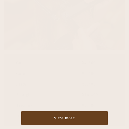
Cut
¥4,860
Color
¥5,400
Perm
¥5,400
Straight
¥10,800
Treatment
¥2,700
Headspa
¥2,700
view more